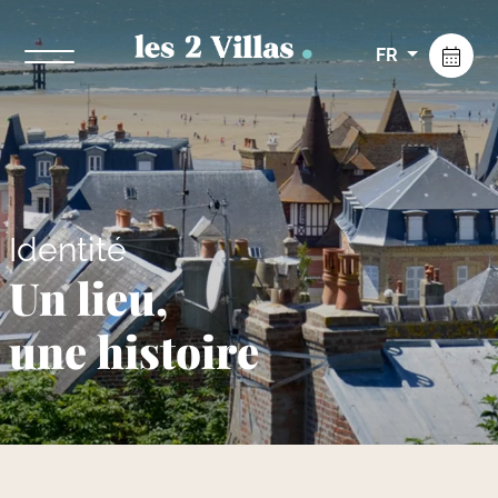
FR
Identité
Un lieu,
une histoire